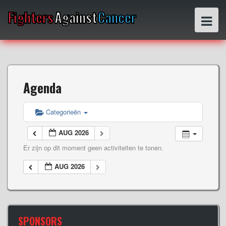
S
Fighters
Against
Cancer
k
i
p
t
o
c
o
Agenda
n
t
e
Categorieën
n
t
AUG 2026
Er zijn op dit moment geen activiteiten te tonen.
AUG 2026
SPONSORS