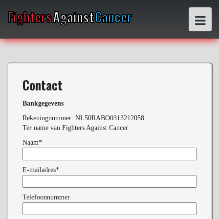
S
Fighters
Against
Cancer
k
i
p
t
o
c
o
Contact
n
t
e
Bankgegevens
n
Rekeningnummer: NL50RABO0313212058
t
Ter name van Fighters Against Cancer
Naam*
E-mailadres*
Telefoonnummer