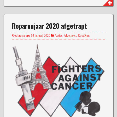
Roparunjaar 2020 afgetrapt
Geplaatst op:
14 januari 2020
Acties
,
Algemeen
,
RopaRun